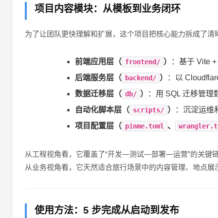
项目内容模块：从模板到业务闭环
为了让团队更快理解和扩展，这个项目把核心能力拆成了清
前端应用层（
）
：基于 Vite
frontend/
后端服务层（
）
：以 Cloud
backend/
数据迁移层（
）
：用 SQL 迁移
db/
自动化脚本层（
）
：沉淀运维
scripts/
项目配置层（
、
pinme.toml
wrangler.t
从工程视角看，它覆盖了“开发—测试—部署—运营”的关键
从业务视角看，它天然适合旅行场景中的内容管理、地点展
使用方法：5 步完成从启动到发布