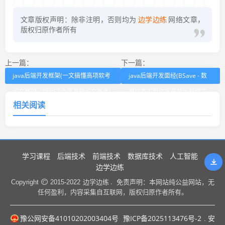
文章版权声明：除非注明，否则均为
边学边练
网络文章，
版权归原作者所有
上一篇：
下一篇：
java后端开发框架(一文搞懂高项软考
java后端开发面经(BSave - 数
论文框架，特别适合零基础论文备考)
据切面工程在字节的大规模实
相关阅读
践)
学习课程
后端技术
前端技术
数据库技术
人工智能
边学边练
边学边练 .
Copyright
2015-2022
免责声明：本网站纯公益网站，无
任何盈利，内容采集自互联网，版权归原作者所有。
豫公网安备41010202003404号
豫ICP备2025113476号-2
. 安