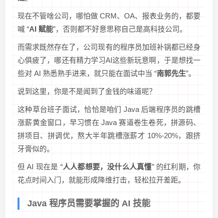
现在不管啥公司，哪怕做 CRM、OA、报表业务的，都要
喊 “
AI 赋能
”，否则都不好意思称自己是高科技公司。
而需求既然存在了，公司现有的程序员加班补锅都已经身
心俱疲了，哪还有精力学习AI这些新玩意啊，于是想找一
些对 AI 熟悉熟手进来，就只能在面试中当 “
南郭先生
”。
说到这里，你是不是闻到了金钱的味道呢？
这种草台班子面试，恰恰是咱们 Java 后端程序员的跳槽
涨薪黄金窗口，早习惯在 Java 赛道卷生卷死，拼源码、
拼项目、拼调优，熬大半年跳槽涨薪才 10%-20%，跟挤
牙膏似的。
但 AI 现在是 “
人人都想要，没什么人真懂
” 的红利期，你
花点时间入门，就能形成降维打击，轻松拉开差距。
Java 程序员需要掌握的 AI 技能