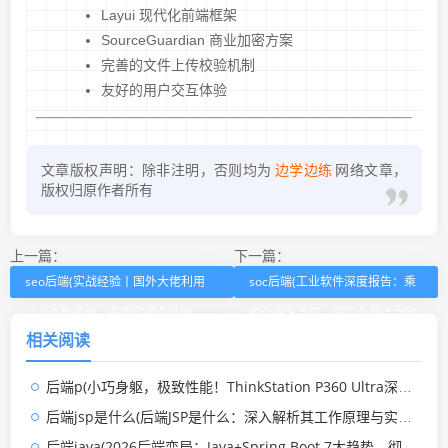
Layui 现代化前端框架
SourceGuardian 商业加密方案
完善的文件上传校验机制
友好的用户交互体验
文章版权声明：除非注明，否则均为
边学边练
网络文章，
版权归原作者所有
上一篇：
下一篇：
seo后端(实战经验丨国外大佬利用
soc后端(工业软件深度报告：乘
SEO流量暴增，最终实现业务增
软件研发之风，铸工业智造之魂)
相关阅读
长！)
后端p(小巧身躯，极致性能！ThinkStation P360 Ultra深度评测)
后端jsp是什么(后端JSP是什么：深入解析其工作原理与实战应用)
后端java(2026后端变局：Java+Spring Boot 7大趋势，彻底推翻“笨重”偏见)