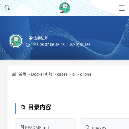
边学边练
2026-08-07 06:45:28
阅读
136
首页
Docker实战
cases
ci
drone
>
>
>
>
📁 目录内容
📄
📁
README.md
_images