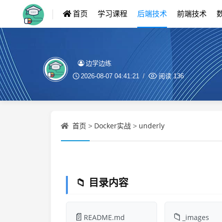
首页
学习课程
后端技术
前端技术
边学边练
2026-08-07 04:41:21
阅读
136
首页
Docker实战
underly
>
>
📁 目录内容
📄
📁
README.md
_images