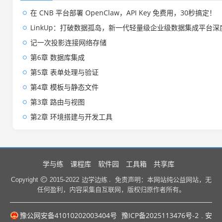
在 CNB 平台部署 OpenClaw，API Key 免费用，30秒搞定！
LinkUp：打破数据孤岛，新一代轻量级企业级数据集成平台深
记一次投影连接网络存储
第6章 数据库集成
第5章 表单处理与验证
第4章 模板与静态文件
第3章 路由与视图
第2章 环境搭建与开发工具
学与练
课程库
软件园
工具箱
共享库
边学边练 .
Copyright
2015-2022
免责声明：本网站纯公益网站，无
任何盈利，内容采集自互联网，版权归原作者所有。
豫公网安备41010202003404号
豫ICP备2025113476号-2
. 安