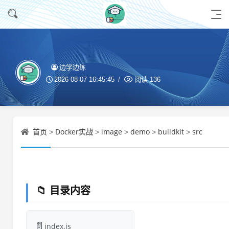
边学边练
2026-08-07 16:45:45
阅读
136
首页
Docker实战
image
demo
buildkit
src
>
>
>
>
>
📁 目录内容
📄
index.js