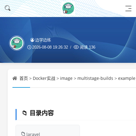
边学边练
2026-08-08 19:26:32
阅读
136
首页
Docker实战
image
multistage-builds
example
>
>
>
>
📁 目录内容
📁
laravel